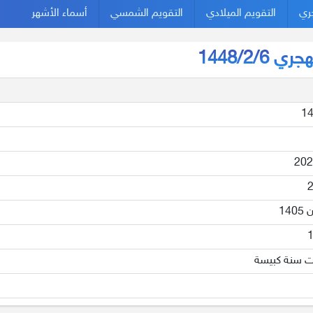
جري
التقويم الميلادي
التقويم الشمسي
أسماء الأشهر
1448/2/